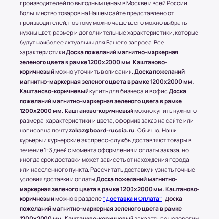
производителей по выгодным ценам в Москве и всей России.
рублей в зависимости от месторасположения
Большинство товаров на Нашем сайте представлено от
конечного пункта.
производителей, поэтому можно чаще всего можно выбрать
* За расчетом точной стоимости доставки
нужны цвет, размер и дополнительные характеристики, которые
обращайтесь к менеджеру по телефону: +7 (977)
будут наиболее актуальны для Вашего запроса. Все
790 85-84 (Даниил)
характеристики
Доска пожеланий магнитно-маркерная
зеленого цвета в рамке 1200x2000 мм. Каштаново-
Транспортные Компании (ТК). Доставка в
коричневый
можно уточнить в описании.
Доска пожеланий
соседние регионы и города России.
магнитно-маркерная зеленого цвета в рамке 1200x2000 мм.
Каштаново-коричневый
купить для бизнеса и в офис
Доска
Доставка в другие области и города
пожеланий магнитно-маркерная зеленого цвета в рамке
осуществляется через любые ТК (Транспортные
1200x2000 мм. Каштаново-коричневый
можно купить нужного
компании), которые будут удобны клиенту.
размера, характеристики и цвета, оформив заказ на сайте или
С соседними регионами (кроме Москвы и МО) и
написав на почту
zakaz@board-russia.ru
. Обычно, Наши
другими городами России компания Board-
курьеры и курьерские экспресс-службы доставляют товары в
Russia.ru работает по 100% предоплате.
течение 1-3 дней с момента оформления и оплаты заказа, но
иногда срок доставки может зависеть от нахождения города
Самые популярные Транспортные Компании:
или населенного пункта. Рассчитать доставку и узнать точные
ПЭК, СДЭК.
условия доставки и оплаты
Доска пожеланий магнитно-
* Доставку, Наши клиенты оплачивают при
маркерная зеленого цвета в рамке 1200x2000 мм. Каштаново-
коричневый
можно в разделе
"Доставка и Оплата"
.
Доска
получении.
пожеланий магнитно-маркерная зеленого цвета в рамке
Доставка товара до пункта ТК по Москве
1200x2000 мм. Каштаново-коричневый
заказать по недорогим