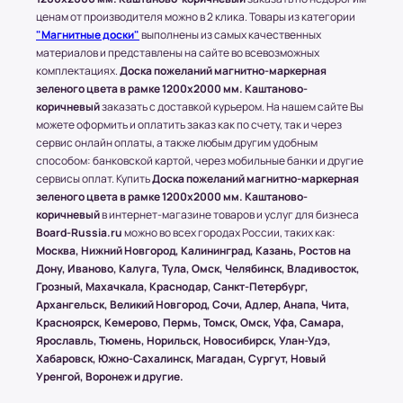
осуществляется бесплатно, при учете, что вес
ценам от производителя можно в 2 клика. Товары из категории
всего заказа не превышает 15 кг или размером
"Магнитные доски"
выполнены из самых качественных
1500х1000 (мм.).
материалов и представлены на сайте во всевозможных
комплектациях.
Доска пожеланий магнитно-маркерная
зеленого цвета в рамке 1200x2000 мм. Каштаново-
(!) Все товары защищены от внешнего
коричневый
заказать с доставкой курьером. На нашем сайте Вы
воздействия посредством специальной
можете оформить и оплатить заказ как по счету, так и через
упаковки.
сервис онлайн оплаты, а также любым другим удобным
способом: банковской картой, через мобильные банки и другие
сервисы оплат. Купить
Доска пожеланий магнитно-маркерная
зеленого цвета в рамке 1200x2000 мм. Каштаново-
Условия оплаты в интернет-
коричневый
в интернет-магазине товаров и услуг для бизнеса
супермаркете Board-Russia.ru
Board-Russia.ru
можно во всех городах России, таких как:
Москва, Нижний Новгород, Калининград, Казань, Ростов на
Наличный расчет
Дону, Иваново, Калуга, Тула, Омск, Челябинск, Владивосток,
Грозный, Махачкала, Краснодар, Санкт-Петербург,
Клиент может оплатить заказ после получения
Архангельск, Великий Новгород, Сочи, Адлер, Анапа, Чита,
товара от курьера. По запросу клиента
Красноярск, Кемерово, Пермь, Томск, Омск, Уфа, Самара,
высылается онлайн-чек или выдается печатный
Ярославль, Тюмень, Норильск, Новосибирск, Улан-Удэ,
(заранее необходимо предупредить о печатной
Хабаровск, Южно-Сахалинск, Магадан, Сургут, Новый
версии чека)
Уренгой, Воронеж и другие.