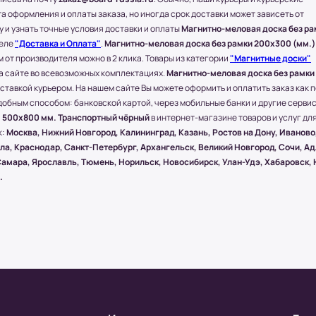
соседние регионы и города России.
а оформления и оплаты заказа, но иногда срок доставки может зависеть от
твляется через любые ТК (Транспортные
 и узнать точные условия доставки и оплаты
Магнитно-меловая доска без ра
деле
"Доставка и Оплата"
.
Магнитно-меловая доска без рамки 200х300 (мм.)
) и другими городами России компания
 от производителя можно в 2 клика. Товары из категории
"Магнитные доски"
е.
а сайте во всевозможных комплектациях.
Магнитно-меловая доска без рамки
оставкой курьером. На нашем сайте Вы можете оформить и оплатить заказ как п
 ПЭК, СДЭК.
 удобным способом: банковской картой, через мобильные банки и другие серви
олучении.
) 500x800 мм. Транспортный чёрный
в интернет-магазине товаров и услуг дл
ществляется бесплатно, при учете, что
к:
Москва, Нижний Новгород, Калининград, Казань, Ростов на Дону, Иваново
мером 1500х1000 (мм.).
ала, Краснодар, Санкт-Петербург, Архангельск, Великий Новгород, Сочи, Ад
 Самара, Ярославль, Тюмень, Норильск, Новосибирск, Улан-Удэ, Хабаровск,
.
ействия посредством специальной
 Board-Russia.ru
я товара от курьера. По запросу клиента