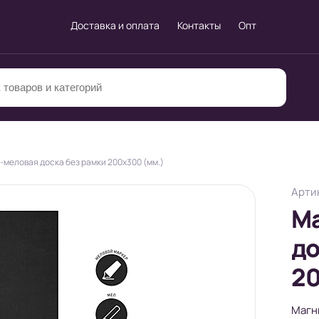
Доставка и оплата
Контакты
Опт
меловая доска без рамки 200х300 (мм.)
Артик
М
до
20
Магн