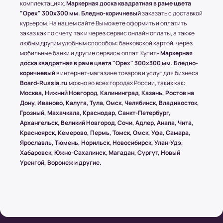
Доставка товара до пункта ТК по Москве
комплектациях.
Маркерная доска квадратная в раме цвета
осуществляется бесплатно, при учете, что вес
"Орех" 300x300 мм. Бледно-коричневый
заказать с доставкой
всего заказа не превышает 15 кг или размером
курьером. На нашем сайте Вы можете оформить и оплатить
заказ как по счету, так и через сервис онлайн оплаты, а также
1500х1000 (мм.).
любым другим удобным способом: банковской картой, через
мобильные банки и другие сервисы оплат. Купить
Маркерная
доска квадратная в раме цвета "Орех" 300x300 мм. Бледно-
(!) Все товары защищены от внешнего
коричневый
в интернет-магазине товаров и услуг для бизнеса
воздействия посредством специальной
Board-Russia.ru
можно во всех городах России, таких как:
упаковки.
Москва, Нижний Новгород, Калининград, Казань, Ростов на
Дону, Иваново, Калуга, Тула, Омск, Челябинск, Владивосток,
Грозный, Махачкала, Краснодар, Санкт-Петербург,
Архангельск, Великий Новгород, Сочи, Адлер, Анапа, Чита,
Условия оплаты в интернет-
Красноярск, Кемерово, Пермь, Томск, Омск, Уфа, Самара,
супермаркете Board-Russia.ru
Ярославль, Тюмень, Норильск, Новосибирск, Улан-Удэ,
Хабаровск, Южно-Сахалинск, Магадан, Сургут, Новый
Наличный расчет
Уренгой, Воронеж и другие.
Клиент может оплатить заказ после получения
товара от курьера. По запросу клиента
высылается онлайн-чек или выдается печатный
(заранее необходимо предупредить о печатной
версии чека)