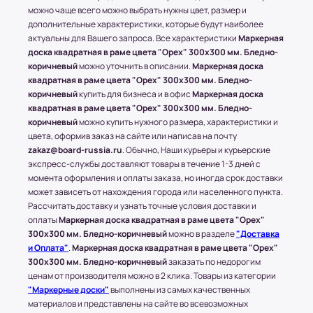
Стоимость доставки составляет 700-1500
можно чаще всего можно выбрать нужны цвет, размер и
рублей в зависимости от месторасположения
дополнительные характеристики, которые будут наиболее
конечного пункта.
актуальны для Вашего запроса. Все характеристики
Маркерная
* За расчетом точной стоимости доставки
доска квадратная в раме цвета "Орех" 300x300 мм. Бледно-
обращайтесь к менеджеру по телефону: +7 (977)
коричневый
можно уточнить в описании.
Маркерная доска
квадратная в раме цвета "Орех" 300x300 мм. Бледно-
790 85-84 (Даниил)
коричневый
купить для бизнеса и в офис
Маркерная доска
Транспортные Компании (ТК). Доставка в
квадратная в раме цвета "Орех" 300x300 мм. Бледно-
коричневый
можно купить нужного размера, характеристики и
соседние регионы и города России.
цвета, оформив заказ на сайте или написав на почту
Доставка в другие области и города
zakaz@board-russia.ru
. Обычно, Наши курьеры и курьерские
экспресс-службы доставляют товары в течение 1-3 дней с
осуществляется через любые ТК (Транспортные
момента оформления и оплаты заказа, но иногда срок доставки
компании), которые будут удобны клиенту.
может зависеть от нахождения города или населенного пункта.
С соседними регионами (кроме Москвы и МО) и
Рассчитать доставку и узнать точные условия доставки и
другими городами России компания Board-
оплаты
Маркерная доска квадратная в раме цвета "Орех"
Russia.ru работает по 100% предоплате.
300x300 мм. Бледно-коричневый
можно в разделе
"Доставка
и Оплата"
.
Маркерная доска квадратная в раме цвета "Орех"
Самые популярные Транспортные Компании:
300x300 мм. Бледно-коричневый
заказать по недорогим
ПЭК, СДЭК.
ценам от производителя можно в 2 клика. Товары из категории
* Доставку, Наши клиенты оплачивают при
"Маркерные доски"
выполнены из самых качественных
получении.
материалов и представлены на сайте во всевозможных