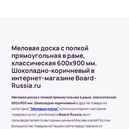
500 рублей. Это применительно к заказу
двух товаров, весом не более 10 кг, или же
товара, размером, не более чем 1500х1000
(в мм.)
Бесплатная доставка распространяется на
заказы, стоимость которых превышает 50
000 рублей. Минимальное количество
Меловая доска с полкой
товаров в этом случае должно быть больше
прямоугольная в раме,
5;
классическая 600x900 мм.
Стоимость доставки может быть изменена в
Шоколадно-коричневый в
зависимости от условий или пожеланий
клиентов. Это решение принимается
интернет-магазине Board-
менеджером магазина.
Russia.ru
Меловая доска с полкой прямоугольная в раме, классическая
600x900 мм. Шоколадно-коричневый
и другие товары из
Доставка по Московской области
категории
"Меловые доски"
купить в интернет-магазине
Стоимость доставки составляет 700-1500
товаров и услуг для бизнеса
Board-Russia.ru
от
производителей по выгодным ценам в Москве и всей России.
рублей в зависимости от месторасположения
Большинство товаров на Нашем сайте представлено от
конечного пункта.