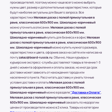
производителей, поэтому можно чаще всего можно выбрать
* За расчетом точной стоимости доставки
нужны цвет, размер и дополнительные характеристики, которые
обращайтесь к менеджеру по телефону: +7 (977)
будут наиболее актуальны для Вашего запроса. Все
790 85-84 (Даниил)
характеристики
Меловая доска с полкой прямоугольная в
раме, классическая 600x900 мм. Шоколадно-коричневый
Транспортные Компании (ТК). Доставка в
можно уточнить в описании.
Меловая доска с полкой
соседние регионы и города России.
прямоугольная в раме, классическая 600x900 мм.
Шоколадно-коричневый
купить для бизнеса и в офис
Меловая
Доставка в другие области и города
доска с полкой прямоугольная в раме, классическая 600x900
осуществляется через любые ТК (Транспортные
мм. Шоколадно-коричневый
можно купить нужного размера,
компании), которые будут удобны клиенту.
характеристики и цвета, оформив заказ на сайте или написав на
С соседними регионами (кроме Москвы и МО) и
почту
zakaz@board-russia.ru
. Обычно, Наши курьеры и
другими городами России компания Board-
курьерские экспресс-службы доставляют товары в течение 1-3
Russia.ru работает по 100% предоплате.
дней с момента оформления и оплаты заказа, но иногда срок
доставки может зависеть от нахождения города или
Самые популярные Транспортные Компании:
населенного пункта. Рассчитать доставку и узнать точные
ПЭК, СДЭК.
условия доставки и оплаты
Меловая доска с полкой
* Доставку, Наши клиенты оплачивают при
прямоугольная в раме, классическая 600x900 мм.
Шоколадно-коричневый
можно в разделе
"Доставка и Оплата"
.
получении.
Меловая доска с полкой прямоугольная в раме, классическая
Доставка товара до пункта ТК по Москве
600x900 мм. Шоколадно-коричневый
заказать по недорогим
осуществляется бесплатно, при учете, что вес
ценам от производителя можно в 2 клика. Товары из категории
всего заказа не превышает 15 кг или размером