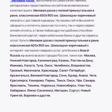
"Меловые доски"
выполнены из самых качественных
1500х1000 (мм.).
материалов и представлены на сайте во всевозможных
комплектациях.
Меловая доска с полкой прямоугольная в
раме, классическая 600x900 мм. Шоколадно-коричневый
(!) Все товары защищены от внешнего
заказать с доставкой курьером. На нашем сайте Вы можете
воздействия посредством специальной
оформить и оплатить заказ как по счету, так и через сервис
упаковки.
онлайн оплаты, а также любым другим удобным способом:
банковской картой, через мобильные банки и другие сервисы
оплат. Купить
Меловая доска с полкой прямоугольная в раме,
классическая 600x900 мм. Шоколадно-коричневый
в
Условия оплаты в интернет-
интернет-магазине товаров и услуг для бизнеса
Board-
супермаркете Board-Russia.ru
Russia.ru
можно во всех городах России, таких как:
Москва,
Нижний Новгород, Калининград, Казань, Ростов на Дону,
Наличный расчет
Иваново, Калуга, Тула, Омск, Челябинск, Владивосток,
Грозный, Махачкала, Краснодар, Санкт-Петербург,
Клиент может оплатить заказ после получения
Архангельск, Великий Новгород, Сочи, Адлер, Анапа, Чита,
товара от курьера. По запросу клиента
Красноярск, Кемерово, Пермь, Томск, Омск, Уфа, Самара,
высылается онлайн-чек или выдается печатный
Ярославль, Тюмень, Норильск, Новосибирск, Улан-Удэ,
(заранее необходимо предупредить о печатной
Хабаровск, Южно-Сахалинск, Магадан, Сургут, Новый
версии чека)
Уренгой, Воронеж и другие.
Безналичный расчет