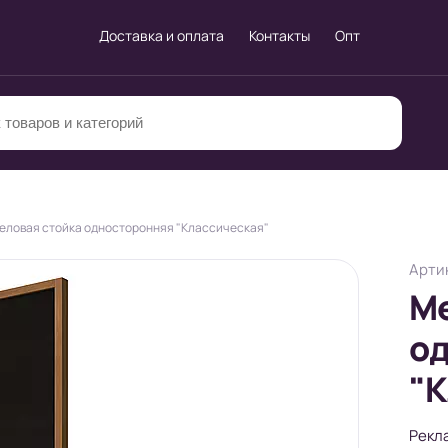
Доставка и оплата
Контакты
Опт
еловая стойка односторонняя "Классическая"
Артик
Ме
о
"К
Рекл