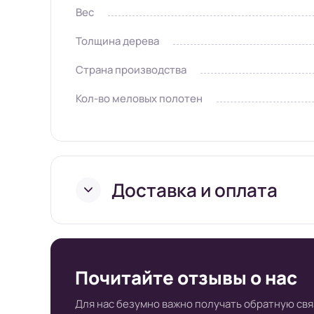
Вес
Толщина дерева
Страна производства
Кол-во меловых полотен
Доставка и оплата
Условия доставки в и
Почитайте отзывы о нас
супермаркете Board-
Для нас безумно важно получать обратную свя