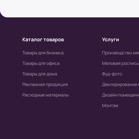
Условия оплаты в интернет-супермаркете
Наличный расчет
Клиент может оплатить заказ после получени
Каталог товаров
Услуги
высылается онлайн-чек или выдается печат
печатной версии чека)
Товары для бизнеса
Производство ме
Товары для офиса
Меловая роспись
Безналичный расчет
Товары для дома
Фуд-фото
а) Оплата производится с помощью мобильн
Рекламная продукция
Деклорирование 
б) Оплата производится по расчетному счету
Расходные материалы
Дизайн помещен
Монтаж