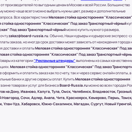
от производителей по выгодным ценам в Москве и всей России. Большинство
блей в зависимости от
му можно чаще всего можно выбрать нужны цвет, размер и дополнительные
запроса. Все характеристики
Меловая стойка односторонняя "Классическая
бращайтесь к менеджеру по телефону: +7
 стойка односторонняя "Классическая" Под заказ Транспортный чёрный
ку
ская" Под заказ Транспортный чёрный
можно купить нужного размера,
соседние регионы и города России.
почту
zakaz@board-russia.ru
. Обычно, Наши курьеры и курьерские экспресс-
платы заказа, но иногда срок доставки может зависеть от нахождения города 
твляется через любые ТК (Транспортные
ия доставки и оплаты
Меловая стойка односторонняя "Классическая" Под за
овая стойка односторонняя "Классическая" Под заказ Транспортный чёрн
) и другими городами России компания
Товары из категории
"Рекламные штендеры"
выполнены из самых качественн
е.
ациях.
Меловая стойка односторонняя "Классическая" Под заказ Транспорт
 оформить и оплатить заказ как по счету, так и через сервис онлайн оплаты, а
 ПЭК, СДЭК.
льные банки и другие сервисы оплат. Купить
Меловая стойка односторонняя
олучении.
азине товаров и услуг для бизнеса
Board-Russia.ru
можно во всех городах Ро
ществляется бесплатно, при учете, что
ов на Дону, Иваново, Калуга, Тула, Омск, Челябинск, Владивосток, Грозный
мером 1500х1000 (мм.).
 Новгород, Сочи, Адлер, Анапа, Чита, Красноярск, Кемерово, Пермь, Томск
к, Улан-Удэ, Хабаровск, Южно-Сахалинск, Магадан, Сургут, Новый Уренгой
ействия посредством специальной