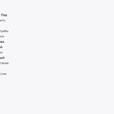
" Под
пить
службы
или
каз
ый
ых
ный
 также
ссии,
,
,
,