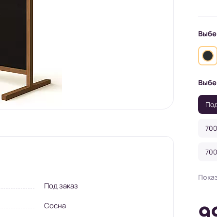
Выбе
Выбе
Под
700
700
700
Пока
Под заказ
9
Сосна