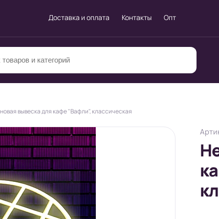
Доставка и оплата
Контакты
Опт
новая вывеска для кафе "Вафли", классическая
Артик
Не
ка
кл