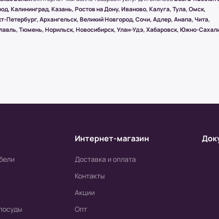
олучении.
д, Калининград, Казань, Ростов на Дону, Иваново, Калуга, Тула, Омск,
ществляется бесплатно, при учете, что
т-Петербург, Архангельск, Великий Новгород, Сочи, Адлер, Анапа, Чита,
мером 1500х1000 (мм.).
славль, Тюмень, Норильск, Новосибирск, Улан-Удэ, Хабаровск, Южно-Сахал
ействия посредством специальной
 Board-Russia.ru
Интернет-магазин
Док
я товара от курьера. По запросу клиента
ный (заранее необходимо предупредить о
бели
Доставка и оплата
Контакты
Акции
посуды
Опт
ого банка.