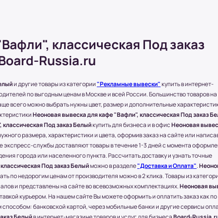
 количество товаров в этом случае
на в зависимости от условий или
нимается менеджером магазина.
"Вафли", классическая Под заказ
Board-Russia.ru
Белый
и другие товары из категории
"Рекламные вывески"
купить в интернет-
одителей по выгодным ценам в Москве и всей России. Большинство товаров на
блей в зависимости от
ще всего можно выбрать нужны цвет, размер и дополнительные характеристик
актеристики
Неоновая вывеска для кафе "Вафли", классическая Под заказ Б
бращайтесь к менеджеру по телефону: +7
, классическая Под заказ Белый
купить для бизнеса и в офис
Неоновая выве
ужного размера, характеристики и цвета, оформив заказ на сайте или написа
соседние регионы и города России.
ие экспресс-службы доставляют товары в течение 1-3 дней с момента оформле
дения города или населенного пункта. Рассчитать доставку и узнать точные
твляется через любые ТК (Транспортные
 классическая Под заказ Белый
можно в разделе
"Доставка и Оплата"
.
Неоно
ать по недорогим ценам от производителя можно в 2 клика. Товары из категор
) и другими городами России компания
алов и представлены на сайте во всевозможных комплектациях.
Неоновая вы
е.
тавкой курьером. На нашем сайте Вы можете оформить и оплатить заказ как по 
м способом: банковской картой, через мобильные банки и другие сервисы опла
 ПЭК, СДЭК.
заказ Белый
в интернет-магазине товаров и услуг для бизнеса
Board-Russia.r