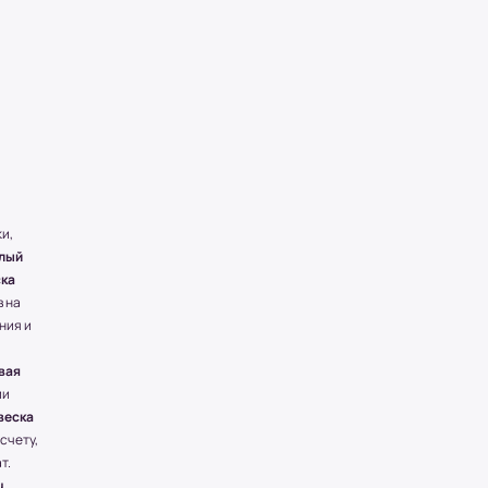
и,
елый
ска
в на
ния и
вая
ии
веска
счету,
т.
u