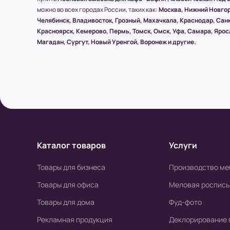
* Доставку, Наши клиенты оплачивают при п
можно во всех городах России, таких как:
Москва, Нижний Новгоро
Доставка товара до пункта ТК по Москве осу
Челябинск, Владивосток, Грозный, Махачкала, Краснодар, Санк
вес всего заказа не превышает 15 кг или раз
Красноярск, Кемерово, Пермь, Томск, Омск, Уфа, Самара, Яро
Магадан, Сургут, Новый Уренгой, Воронеж и другие.
(!) Все товары защищены от внешнего возд
упаковки.
Условия оплаты в интернет-супермаркете
Наличный расчет
Каталог товаров
Услуги
Клиент может оплатить заказ после получени
высылается онлайн-чек или выдается печат
Товары для бизнеса
Производство ме
печатной версии чека)
Товары для офиса
Меловая роспись
Товары для дома
Фуд-фото
Безналичный расчет
Рекламная продукция
Деклорирование 
а) Оплата производится с помощью мобильн