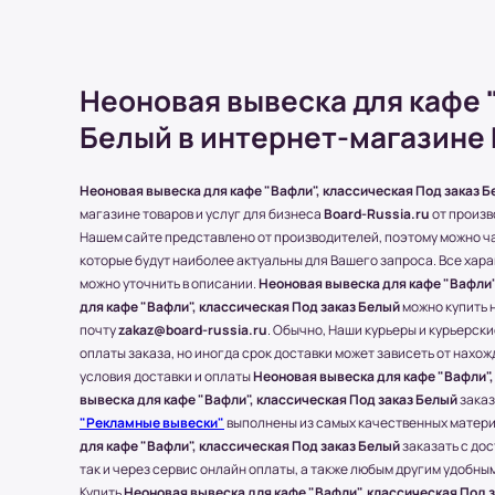
превышает 50 000 рублей. Минимальное
должно быть больше 5;
Стоимость доставки может быть измене
пожеланий клиентов. Это решение при
Неоновая вывеска для кафе 
Белый в интернет-магазине 
Доставка по Московской области
Неоновая вывеска для кафе "Вафли", классическая Под заказ 
магазине товаров и услуг для бизнеса
Board-Russia.ru
от произв
Стоимость доставки составляет 700-1500 ру
Нашем сайте представлено от производителей, поэтому можно ча
месторасположения конечного пункта.
которые будут наиболее актуальны для Вашего запроса. Все хар
* За расчетом точной стоимости доставки о
можно уточнить в описании.
Неоновая вывеска для кафе "Вафли"
(977) 790 85-84 (Даниил)
для кафе "Вафли", классическая Под заказ Белый
можно купить н
Транспортные Компании (ТК). Доставка в 
почту
zakaz@board-russia.ru
. Обычно, Наши курьеры и курьерск
оплаты заказа, но иногда срок доставки может зависеть от нахож
Доставка в другие области и города осущес
условия доставки и оплаты
Неоновая вывеска для кафе "Вафли",
компании), которые будут удобны клиенту.
вывеска для кафе "Вафли", классическая Под заказ Белый
заказ
С соседними регионами (кроме Москвы и МО
"Рекламные вывески"
выполнены из самых качественных матери
Board-Russia.ru работает по 100% предоплат
для кафе "Вафли", классическая Под заказ Белый
заказать с дос
так и через сервис онлайн оплаты, а также любым другим удобны
Самые популярные Транспортные Компании:
Купить
Неоновая вывеска для кафе "Вафли", классическая Под 