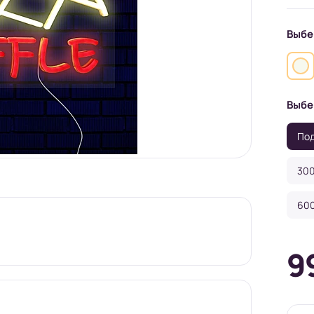
Выбе
Выбе
Под
300
600
9
Под заказ