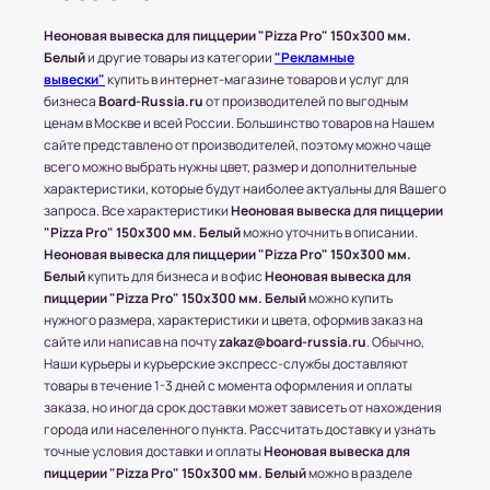
клиентов. Это решение принимается
менеджером магазина.
Неоновая вывеска для пиццерии "Pizza Pro" 150x300 мм.
Белый
и другие товары из категории
"Рекламные
вывески"
купить в интернет-магазине товаров и услуг для
бизнеса
Board-Russia.ru
от производителей по выгодным
Доставка по Московской области
ценам в Москве и всей России. Большинство товаров на Нашем
сайте представлено от производителей, поэтому можно чаще
Стоимость доставки составляет 700-1500
всего можно выбрать нужны цвет, размер и дополнительные
рублей в зависимости от месторасположения
характеристики, которые будут наиболее актуальны для Вашего
конечного пункта.
запроса. Все характеристики
Неоновая вывеска для пиццерии
* За расчетом точной стоимости доставки
"Pizza Pro" 150x300 мм. Белый
можно уточнить в описании.
обращайтесь к менеджеру по телефону: +7 (977)
Неоновая вывеска для пиццерии "Pizza Pro" 150x300 мм.
Белый
купить для бизнеса и в офис
Неоновая вывеска для
790 85-84 (Даниил)
пиццерии "Pizza Pro" 150x300 мм. Белый
можно купить
Транспортные Компании (ТК). Доставка в
нужного размера, характеристики и цвета, оформив заказ на
сайте или написав на почту
zakaz@board-russia.ru
. Обычно,
соседние регионы и города России.
Наши курьеры и курьерские экспресс-службы доставляют
Доставка в другие области и города
товары в течение 1-3 дней с момента оформления и оплаты
заказа, но иногда срок доставки может зависеть от нахождения
осуществляется через любые ТК (Транспортные
города или населенного пункта. Рассчитать доставку и узнать
компании), которые будут удобны клиенту.
точные условия доставки и оплаты
Неоновая вывеска для
С соседними регионами (кроме Москвы и МО) и
пиццерии "Pizza Pro" 150x300 мм. Белый
можно в разделе
другими городами России компания Board-