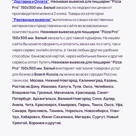
"Доставка и Оплата"
.
Неоновая вывеска для пиццерии "Pizza
Russia.ru работает по 100% предоплате.
Pro" 150x300 мм. Белый
заказать по недорогим ценам от
производителя можно в 2 клика. Товары из категории
Самые популярные Транспортные Компании:
"Рекламные вывески"
выполнены из самых качественных
ПЭК, СДЭК.
материалов и представлены на сайте во всевозможных
* Доставку, Наши клиенты оплачивают при
комплектациях.
Неоновая вывеска для пиццерии "Pizza Pro"
получении.
150x300 мм. Белый
заказать с доставкой курьером. На нашем
Доставка товара до пункта ТК по Москве
сайте Вы можете оформить и оплатить заказ как по счету, так и
осуществляется бесплатно, при учете, что вес
через сервис онлайн оплаты, а также любым другим удобным
всего заказа не превышает 15 кг или размером
способом: банковской картой, через мобильные банки и другие
сервисы оплат. Купить
Неоновая вывеска для пиццерии "Pizza
1500х1000 (мм.).
Pro" 150x300 мм. Белый
в интернет-магазине товаров и услуг
для бизнеса
Board-Russia.ru
можно во всех городах России,
таких как:
Москва, Нижний Новгород, Калининград, Казань,
(!) Все товары защищены от внешнего
Ростов на Дону, Иваново, Калуга, Тула, Омск, Челябинск,
воздействия посредством специальной
Владивосток, Грозный, Махачкала, Краснодар, Санкт-
упаковки.
Петербург, Архангельск, Великий Новгород, Сочи, Адлер,
Анапа, Чита, Красноярск, Кемерово, Пермь, Томск, Омск, Уфа,
Самара, Ярославль, Тюмень, Норильск, Новосибирск, Улан-
Удэ, Хабаровск, Южно-Сахалинск, Магадан, Сургут, Новый
Условия оплаты в интернет-
Уренгой, Воронеж и другие.
супермаркете Board-Russia.ru