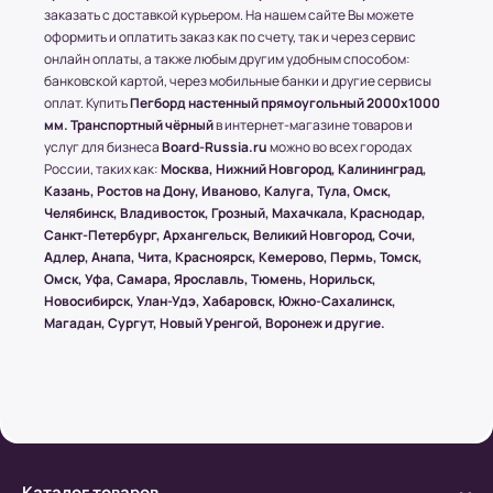
всего заказа не превышает 15 кг или размером
заказать с доставкой курьером. На нашем сайте Вы можете
1500х1000 (мм.).
оформить и оплатить заказ как по счету, так и через сервис
онлайн оплаты, а также любым другим удобным способом:
банковской картой, через мобильные банки и другие сервисы
(!) Все товары защищены от внешнего
оплат. Купить
Пегборд настенный прямоугольный 2000x1000
воздействия посредством специальной
мм. Транспортный чёрный
в интернет-магазине товаров и
упаковки.
услуг для бизнеса
Board-Russia.ru
можно во всех городах
России, таких как:
Москва, Нижний Новгород, Калининград,
Казань, Ростов на Дону, Иваново, Калуга, Тула, Омск,
Челябинск, Владивосток, Грозный, Махачкала, Краснодар,
Условия оплаты в интернет-
Санкт-Петербург, Архангельск, Великий Новгород, Сочи,
супермаркете Board-Russia.ru
Адлер, Анапа, Чита, Красноярск, Кемерово, Пермь, Томск,
Омск, Уфа, Самара, Ярославль, Тюмень, Норильск,
Наличный расчет
Новосибирск, Улан-Удэ, Хабаровск, Южно-Сахалинск,
Магадан, Сургут, Новый Уренгой, Воронеж и другие.
Клиент может оплатить заказ после получения
товара от курьера. По запросу клиента
высылается онлайн-чек или выдается печатный
(заранее необходимо предупредить о печатной
версии чека)
Каталог товаров