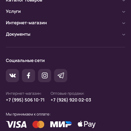
Безналичный расчет
Услуги
а) Оплата производится с помощью мобильного
банка.
Интернет-магазин
б) Оплата производится по расчетному счету.
Документы
Социальные сети
Интернет-магазин:
Оптовые продажи:
+7 (995) 506 10-71
+7 (926) 920 02-03
Мы принимаем к оплате: