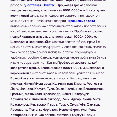
* Доставку, Наши клиенты оплачивают при
разделе
"Доставка и Оплата"
.
Пробковая доска с полкой
получении.
квадратная в раме, классическая 1000x1000 мм. Шоколадно-
Доставка товара до пункта ТК по Москве
коричневый
заказать по недорогим ценам от производителя
осуществляется бесплатно, при учете, что вес
можно в 2 клика. Товары из категории
"Пробковые доски"
всего заказа не превышает 15 кг или размером
выполнены из самых качественных материалов и представлены
1500х1000 (мм.).
на сайте во всевозможных комплектациях.
Пробковая доска с
полкой квадратная в раме, классическая 1000x1000 мм.
Шоколадно-коричневый
заказать с доставкой курьером. На
(!) Все товары защищены от внешнего
нашем сайте Вы можете оформить и оплатить заказ как по счету,
воздействия посредством специальной
так и через сервис онлайн оплаты, а также любым другим
упаковки.
удобным способом: банковской картой, через мобильные банки
и другие сервисы оплат. Купить
Пробковая доска с полкой
квадратная в раме, классическая 1000x1000 мм. Шоколадно-
коричневый
в интернет-магазине товаров и услуг для бизнеса
Условия оплаты в интернет-
Board-Russia.ru
можно во всех городах России, таких как:
супермаркете Board-Russia.ru
Москва, Нижний Новгород, Калининград, Казань, Ростов на
Дону, Иваново, Калуга, Тула, Омск, Челябинск, Владивосток,
Наличный расчет
Грозный, Махачкала, Краснодар, Санкт-Петербург,
Архангельск, Великий Новгород, Сочи, Адлер, Анапа, Чита,
Клиент может оплатить заказ после получения
Красноярск, Кемерово, Пермь, Томск, Омск, Уфа, Самара,
товара от курьера. По запросу клиента
Ярославль, Тюмень, Норильск, Новосибирск, Улан-Удэ,
высылается онлайн-чек или выдается печатный
Хабаровск, Южно-Сахалинск, Магадан, Сургут, Новый