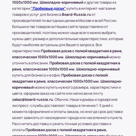
1000x1000 мм. Шоколадно-коричневый
и другие товары из
Доставка по Московской области
категории
"Пробковые доски"
купить в интернет-магазине
Стоимость доставки составляет 700-1500
товаров и услуг для бизнеса
Board-Russia.ru
от
производителей по выгодным ценам в Москве и всей России.
рублей в зависимости от месторасположения
Большинство товаров на Нашем сайте представлено от
конечного пункта.
производителей, поэтому можно чаще всего можно выбрать
* За расчетом точной стоимости доставки
нужны цвет, размер и дополнительные характеристики, которые
обращайтесь к менеджеру по телефону: +7 (977)
будут наиболее актуальны для Вашего запроса. Все
790 85-84 (Даниил)
характеристики
Пробковая доска с полкой квадратная в раме,
классическая 1000x1000 мм. Шоколадно-коричневый
можно
Транспортные Компании (ТК). Доставка в
уточнить в описании.
Пробковая доска с полкой квадратная в
соседние регионы и города России.
раме, классическая 1000x1000 мм. Шоколадно-коричневый
купить для бизнеса и в офис
Пробковая доска с полкой
Доставка в другие области и города
квадратная в раме, классическая 1000x1000 мм. Шоколадно-
осуществляется через любые ТК (Транспортные
коричневый
можно купить нужного размера, характеристики и
компании), которые будут удобны клиенту.
цвета, оформив заказ на сайте или написав на почту
С соседними регионами (кроме Москвы и МО) и
zakaz@board-russia.ru
. Обычно, Наши курьеры и курьерские
другими городами России компания Board-
экспресс-службы доставляют товары в течение 1-3 дней с
Russia.ru работает по 100% предоплате.
момента оформления и оплаты заказа, но иногда срок доставки
может зависеть от нахождения города или населенного пункта.
Самые популярные Транспортные Компании:
Рассчитать доставку и узнать точные условия доставки и
ПЭК, СДЭК.
оплаты
Пробковая доска с полкой квадратная в раме,
классическая 1000x1000 мм. Шоколадно-коричневый
можно в