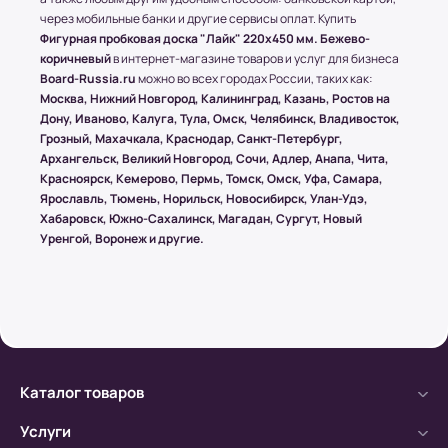
всего заказа не превышает 15 кг или размером
через мобильные банки и другие сервисы оплат. Купить
1500х1000 (мм.).
Фигурная пробковая доска "Лайк" 220x450 мм. Бежево-
коричневый
в интернет-магазине товаров и услуг для бизнеса
Board-Russia.ru
можно во всех городах России, таких как:
(!) Все товары защищены от внешнего
Москва, Нижний Новгород, Калининград, Казань, Ростов на
воздействия посредством специальной
Дону, Иваново, Калуга, Тула, Омск, Челябинск, Владивосток,
упаковки.
Грозный, Махачкала, Краснодар, Санкт-Петербург,
Архангельск, Великий Новгород, Сочи, Адлер, Анапа, Чита,
Красноярск, Кемерово, Пермь, Томск, Омск, Уфа, Самара,
Ярославль, Тюмень, Норильск, Новосибирск, Улан-Удэ,
Условия оплаты в интернет-
Хабаровск, Южно-Сахалинск, Магадан, Сургут, Новый
супермаркете Board-Russia.ru
Уренгой, Воронеж и другие.
Наличный расчет
Клиент может оплатить заказ после получения
товара от курьера. По запросу клиента
высылается онлайн-чек или выдается печатный
(заранее необходимо предупредить о печатной
версии чека)
Каталог товаров
Услуги