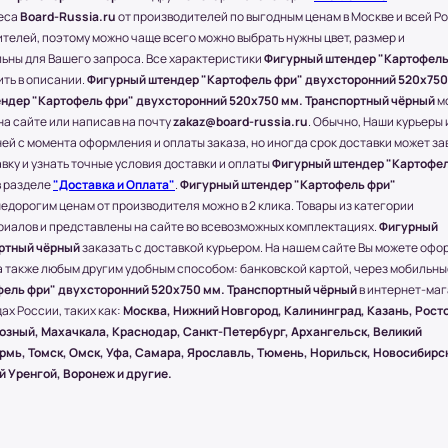
неса
Board-Russia.ru
от производителей по выгодным ценам в Москве и всей Р
блей в зависимости от
телей, поэтому можно чаще всего можно выбрать нужны цвет, размер и
льны для Вашего запроса. Все характеристики
Фигурный штендер "Картофель
бращайтесь к менеджеру по телефону: +7
ть в описании.
Фигурный штендер "Картофель фри" двухсторонний 520x750
ндер "Картофель фри" двухсторонний 520x750 мм. Транспортный чёрный
м
соседние регионы и города России.
на сайте или написав на почту
zakaz@board-russia.ru
. Обычно, Наши курьеры 
ей с момента оформления и оплаты заказа, но иногда срок доставки может за
твляется через любые ТК (Транспортные
вку и узнать точные условия доставки и оплаты
Фигурный штендер "Картофе
в разделе
"Доставка и Оплата"
.
Фигурный штендер "Картофель фри"
) и другими городами России компания
недорогим ценам от производителя можно в 2 клика. Товары из категории
е.
иалов и представлены на сайте во всевозможных комплектациях.
Фигурный
ортный чёрный
заказать с доставкой курьером. На нашем сайте Вы можете офо
 ПЭК, СДЭК.
ы, а также любым другим удобным способом: банковской картой, через мобильны
олучении.
ель фри" двухсторонний 520x750 мм. Транспортный чёрный
в интернет-ма
ществляется бесплатно, при учете, что
ах России, таких как:
Москва, Нижний Новгород, Калининград, Казань, Росто
мером 1500х1000 (мм.).
Грозный, Махачкала, Краснодар, Санкт-Петербург, Архангельск, Великий
ермь, Томск, Омск, Уфа, Самара, Ярославль, Тюмень, Норильск, Новосибирс
 Уренгой, Воронеж и другие.
ействия посредством специальной