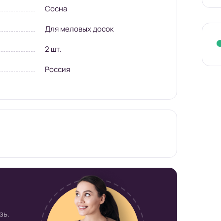
Сосна
Для меловых досок
2 шт.
Россия
нтернет-
Russia.ru
зь.