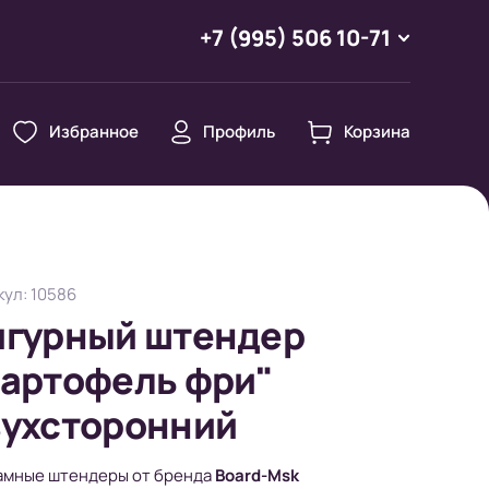
+7 (995) 506 10-71
Избранное
Профиль
Корзина
ул: 10586
игурный штендер
артофель фри"
вухсторонний
амные штендеры от бренда
Board-Msk