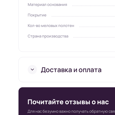
Материал основания
Покрытие
Кол-во меловых полотен
Страна производства
Доставка и оплата
Условия доставки в и
Почитайте отзывы о нас
супермаркете Board-
Для нас безумно важно получать обратную свя