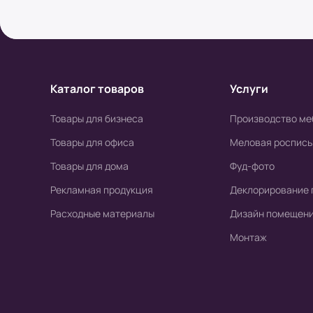
Условия оплаты в интернет-супермаркете
Наличный расчет
Клиент может оплатить заказ после получени
Каталог товаров
Услуги
высылается онлайн-чек или выдается печат
печатной версии чека)
Товары для бизнеса
Производство ме
Товары для офиса
Меловая роспись
Безналичный расчет
Товары для дома
Фуд-фото
а) Оплата производится с помощью мобильн
Рекламная продукция
Деклорирование 
б) Оплата производится по расчетному счету
Расходные материалы
Дизайн помещен
Монтаж