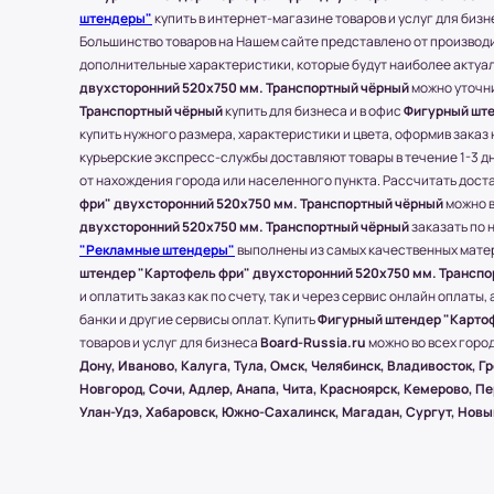
штендеры"
купить в интернет-магазине товаров и услуг для биз
Стоимость доставки составляет 700-1500 ру
Большинство товаров на Нашем сайте представлено от производи
месторасположения конечного пункта.
дополнительные характеристики, которые будут наиболее актуа
* За расчетом точной стоимости доставки о
двухсторонний 520x750 мм. Транспортный чёрный
можно уточни
(977) 790 85-84 (Даниил)
Транспортный чёрный
купить для бизнеса и в офис
Фигурный ште
Транспортные Компании (ТК). Доставка в 
купить нужного размера, характеристики и цвета, оформив заказ 
курьерские экспресс-службы доставляют товары в течение 1-3 дн
Доставка в другие области и города осущес
от нахождения города или населенного пункта. Рассчитать доста
компании), которые будут удобны клиенту.
фри" двухсторонний 520x750 мм. Транспортный чёрный
можно 
С соседними регионами (кроме Москвы и МО
двухсторонний 520x750 мм. Транспортный чёрный
заказать по 
Board-Russia.ru работает по 100% предоплат
"Рекламные штендеры"
выполнены из самых качественных матер
штендер "Картофель фри" двухсторонний 520x750 мм. Трансп
Самые популярные Транспортные Компании:
и оплатить заказ как по счету, так и через сервис онлайн оплат
* Доставку, Наши клиенты оплачивают при п
банки и другие сервисы оплат. Купить
Фигурный штендер "Картоф
Доставка товара до пункта ТК по Москве осу
товаров и услуг для бизнеса
Board-Russia.ru
можно во всех город
вес всего заказа не превышает 15 кг или раз
Дону, Иваново, Калуга, Тула, Омск, Челябинск, Владивосток, 
Новгород, Сочи, Адлер, Анапа, Чита, Красноярск, Кемерово, П
Улан-Удэ, Хабаровск, Южно-Сахалинск, Магадан, Сургут, Новый
(!) Все товары защищены от внешнего возд
упаковки.