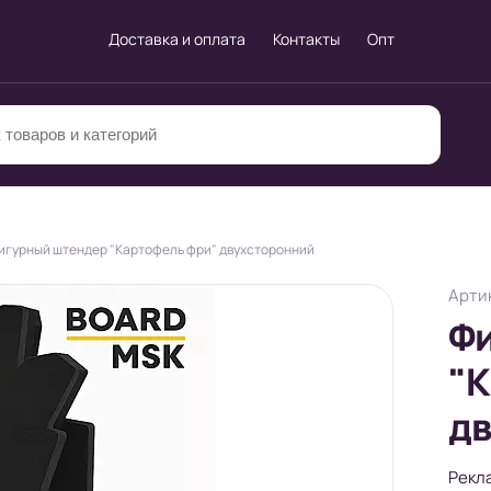
Доставка и оплата
Контакты
Опт
игурный штендер "Картофель фри" двухсторонний
Артик
Ф
"К
д
Рекл