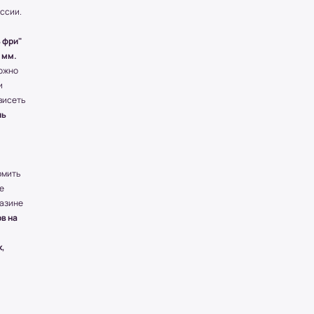
оссии.
 фри"
 мм.
ожно
и
висеть
ль
рмить
е
газине
в на
к,