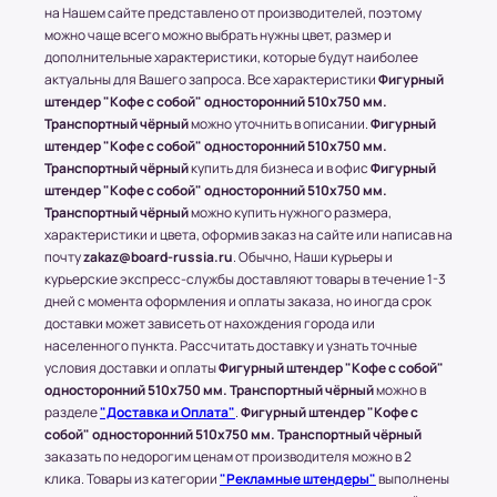
на Нашем сайте представлено от производителей, поэтому
рублей в зависимости от месторасположения
можно чаще всего можно выбрать нужны цвет, размер и
конечного пункта.
дополнительные характеристики, которые будут наиболее
* За расчетом точной стоимости доставки
актуальны для Вашего запроса. Все характеристики
Фигурный
обращайтесь к менеджеру по телефону: +7 (977)
штендер "Кофе с собой" односторонний 510x750 мм.
790 85-84 (Даниил)
Транспортный чёрный
можно уточнить в описании.
Фигурный
штендер "Кофе с собой" односторонний 510x750 мм.
Транспортные Компании (ТК). Доставка в
Транспортный чёрный
купить для бизнеса и в офис
Фигурный
соседние регионы и города России.
штендер "Кофе с собой" односторонний 510x750 мм.
Транспортный чёрный
можно купить нужного размера,
Доставка в другие области и города
характеристики и цвета, оформив заказ на сайте или написав на
осуществляется через любые ТК (Транспортные
почту
zakaz@board-russia.ru
. Обычно, Наши курьеры и
компании), которые будут удобны клиенту.
курьерские экспресс-службы доставляют товары в течение 1-3
С соседними регионами (кроме Москвы и МО) и
дней с момента оформления и оплаты заказа, но иногда срок
доставки может зависеть от нахождения города или
другими городами России компания Board-
населенного пункта. Рассчитать доставку и узнать точные
Russia.ru работает по 100% предоплате.
условия доставки и оплаты
Фигурный штендер "Кофе с собой"
односторонний 510x750 мм. Транспортный чёрный
можно в
Самые популярные Транспортные Компании:
разделе
"Доставка и Оплата"
.
Фигурный штендер "Кофе с
ПЭК, СДЭК.
собой" односторонний 510x750 мм. Транспортный чёрный
* Доставку, Наши клиенты оплачивают при
заказать по недорогим ценам от производителя можно в 2
получении.
клика. Товары из категории
"Рекламные штендеры"
выполнены
Доставка товара до пункта ТК по Москве