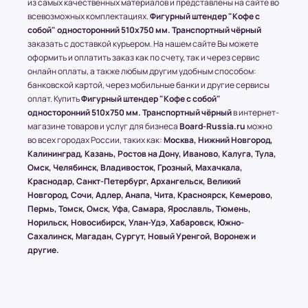
из самых качественных материалов и представлены на сайте во
осуществляется бесплатно, при учете, что вес
всевозможных комплектациях.
Фигурный штендер "Кофе с
всего заказа не превышает 15 кг или размером
собой" односторонний 510x750 мм. Транспортный чёрный
1500х1000 (мм.).
заказать с доставкой курьером. На нашем сайте Вы можете
оформить и оплатить заказ как по счету, так и через сервис
онлайн оплаты, а также любым другим удобным способом:
(!) Все товары защищены от внешнего
банковской картой, через мобильные банки и другие сервисы
воздействия посредством специальной
оплат. Купить
Фигурный штендер "Кофе с собой"
упаковки.
односторонний 510x750 мм. Транспортный чёрный
в интернет-
магазине товаров и услуг для бизнеса
Board-Russia.ru
можно
во всех городах России, таких как:
Москва, Нижний Новгород,
Калининград, Казань, Ростов на Дону, Иваново, Калуга, Тула,
Условия оплаты в интернет-
Омск, Челябинск, Владивосток, Грозный, Махачкала,
супермаркете Board-Russia.ru
Краснодар, Санкт-Петербург, Архангельск, Великий
Новгород, Сочи, Адлер, Анапа, Чита, Красноярск, Кемерово,
Наличный расчет
Пермь, Томск, Омск, Уфа, Самара, Ярославль, Тюмень,
Норильск, Новосибирск, Улан-Удэ, Хабаровск, Южно-
Клиент может оплатить заказ после получения
Сахалинск, Магадан, Сургут, Новый Уренгой, Воронеж и
товара от курьера. По запросу клиента
другие.
высылается онлайн-чек или выдается печатный
(заранее необходимо предупредить о печатной
версии чека)