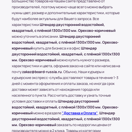
Большинство товаров на Нашем сайте представлено от
рублей в зависимости от месторасположения
производителей, поэтому можно чаще всего можно выбрать
конечного пункта.
нужны цвет, размер и дополнительные характеристики, которые
* За расчетом точной стоимости доставки
будут наиболее актуальны для Вашего запроса. Все
обращайтесь к менеджеру по телефону: +7 (977)
характеристики
Штендер двусторонний водостойкий,
790 85-84 (Даниил)
квадратный, с плёнкой 1300x1300 мм. Орехово-коричневый
можно уточнить в описании.
Штендер двусторонний
Транспортные Компании (ТК). Доставка в
водостойкий, квадратный, с плёнкой 1300x1300 мм. Орехово-
соседние регионы и города России.
коричневый
купить для бизнеса и в офис
Штендер
двусторонний водостойкий, квадратный, с плёнкой 1300x1300
Доставка в другие области и города
мм. Орехово-коричневый
можно купить нужного размера,
осуществляется через любые ТК (Транспортные
характеристики и цвета, оформив заказ на сайте или написав на
компании), которые будут удобны клиенту.
почту
zakaz@board-russia.ru
. Обычно, Наши курьеры и
С соседними регионами (кроме Москвы и МО) и
курьерские экспресс-службы доставляют товары в течение 1-3
дней с момента оформления и оплаты заказа, но иногда срок
другими городами России компания Board-
доставки может зависеть от нахождения города или
Russia.ru работает по 100% предоплате.
населенного пункта. Рассчитать доставку и узнать точные
условия доставки и оплаты
Штендер двусторонний
Самые популярные Транспортные Компании:
водостойкий, квадратный, с плёнкой 1300x1300 мм. Орехово-
ПЭК, СДЭК.
коричневый
можно в разделе
"Доставка и Оплата"
.
Штендер
* Доставку, Наши клиенты оплачивают при
двусторонний водостойкий, квадратный, с плёнкой 1300x1300
получении.
мм. Орехово-коричневый
заказать по недорогим ценам от
Доставка товара до пункта ТК по Москве
производителя можно в 2 клика. Товары из категории