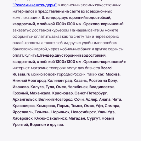
осуществляется бесплатно, при учете, что вес
"Рекламные штендеры"
выполнены из самых качественных
всего заказа не превышает 15 кг или размером
материалов и представлены на сайте во всевозможных
1500х1000 (мм.).
комплектациях.
Штендер двусторонний водостойкий,
квадратный, с плёнкой 1300x1300 мм. Орехово-коричневый
заказать с доставкой курьером. На нашем сайте Вы можете
(!) Все товары защищены от внешнего
оформить и оплатить заказ как по счету, так и через сервис
воздействия посредством специальной
онлайн оплаты, а также любым другим удобным способом:
упаковки.
банковской картой, через мобильные банки и другие сервисы
оплат. Купить
Штендер двусторонний водостойкий,
квадратный, с плёнкой 1300x1300 мм. Орехово-коричневый
в
интернет-магазине товаров и услуг для бизнеса
Board-
Условия оплаты в интернет-
Russia.ru
можно во всех городах России, таких как:
Москва,
супермаркете Board-Russia.ru
Нижний Новгород, Калининград, Казань, Ростов на Дону,
Иваново, Калуга, Тула, Омск, Челябинск, Владивосток,
Наличный расчет
Грозный, Махачкала, Краснодар, Санкт-Петербург,
Архангельск, Великий Новгород, Сочи, Адлер, Анапа, Чита,
Клиент может оплатить заказ после получения
Красноярск, Кемерово, Пермь, Томск, Омск, Уфа, Самара,
товара от курьера. По запросу клиента
Ярославль, Тюмень, Норильск, Новосибирск, Улан-Удэ,
высылается онлайн-чек или выдается печатный
Хабаровск, Южно-Сахалинск, Магадан, Сургут, Новый
(заранее необходимо предупредить о печатной
Уренгой, Воронеж и другие.
версии чека)