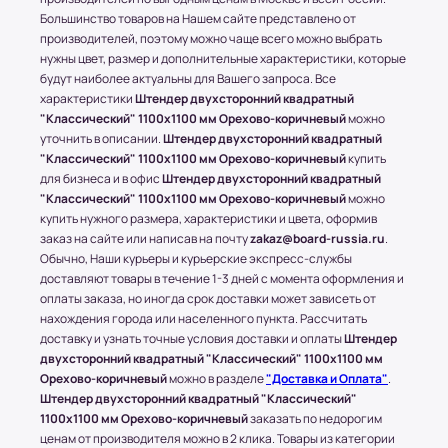
Стоимость доставки составляет 700-1500
Большинство товаров на Нашем сайте представлено от
рублей в зависимости от месторасположения
производителей, поэтому можно чаще всего можно выбрать
конечного пункта.
нужны цвет, размер и дополнительные характеристики, которые
* За расчетом точной стоимости доставки
будут наиболее актуальны для Вашего запроса. Все
обращайтесь к менеджеру по телефону: +7 (977)
характеристики
Штендер двухсторонний квадратный
790 85-84 (Даниил)
"Классический" 1100x1100 мм Орехово-коричневый
можно
уточнить в описании.
Штендер двухсторонний квадратный
Транспортные Компании (ТК). Доставка в
"Классический" 1100x1100 мм Орехово-коричневый
купить
соседние регионы и города России.
для бизнеса и в офис
Штендер двухсторонний квадратный
"Классический" 1100x1100 мм Орехово-коричневый
можно
Доставка в другие области и города
купить нужного размера, характеристики и цвета, оформив
осуществляется через любые ТК (Транспортные
заказ на сайте или написав на почту
zakaz@board-russia.ru
.
компании), которые будут удобны клиенту.
Обычно, Наши курьеры и курьерские экспресс-службы
С соседними регионами (кроме Москвы и МО) и
доставляют товары в течение 1-3 дней с момента оформления и
оплаты заказа, но иногда срок доставки может зависеть от
другими городами России компания Board-
нахождения города или населенного пункта. Рассчитать
Russia.ru работает по 100% предоплате.
доставку и узнать точные условия доставки и оплаты
Штендер
двухсторонний квадратный "Классический" 1100x1100 мм
Самые популярные Транспортные Компании:
Орехово-коричневый
можно в разделе
"Доставка и Оплата"
.
ПЭК, СДЭК.
Штендер двухсторонний квадратный "Классический"
* Доставку, Наши клиенты оплачивают при
1100x1100 мм Орехово-коричневый
заказать по недорогим
получении.
ценам от производителя можно в 2 клика. Товары из категории