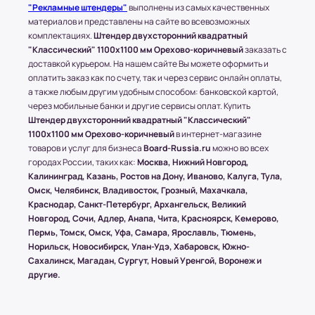
Доставка товара до пункта ТК по Москве
"Рекламные штендеры"
выполнены из самых качественных
осуществляется бесплатно, при учете, что вес
материалов и представлены на сайте во всевозможных
всего заказа не превышает 15 кг или размером
комплектациях.
Штендер двухсторонний квадратный
1500х1000 (мм.).
"Классический" 1100x1100 мм Орехово-коричневый
заказать с
доставкой курьером. На нашем сайте Вы можете оформить и
оплатить заказ как по счету, так и через сервис онлайн оплаты,
(!) Все товары защищены от внешнего
а также любым другим удобным способом: банковской картой,
воздействия посредством специальной
через мобильные банки и другие сервисы оплат. Купить
упаковки.
Штендер двухсторонний квадратный "Классический"
1100x1100 мм Орехово-коричневый
в интернет-магазине
товаров и услуг для бизнеса
Board-Russia.ru
можно во всех
городах России, таких как:
Москва, Нижний Новгород,
Условия оплаты в интернет-
Калининград, Казань, Ростов на Дону, Иваново, Калуга, Тула,
супермаркете Board-Russia.ru
Омск, Челябинск, Владивосток, Грозный, Махачкала,
Краснодар, Санкт-Петербург, Архангельск, Великий
Наличный расчет
Новгород, Сочи, Адлер, Анапа, Чита, Красноярск, Кемерово,
Пермь, Томск, Омск, Уфа, Самара, Ярославль, Тюмень,
Клиент может оплатить заказ после получения
Норильск, Новосибирск, Улан-Удэ, Хабаровск, Южно-
товара от курьера. По запросу клиента
Сахалинск, Магадан, Сургут, Новый Уренгой, Воронеж и
высылается онлайн-чек или выдается печатный
другие.
(заранее необходимо предупредить о печатной
версии чека)