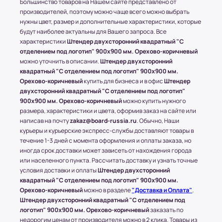
Большинство товаров на Нашем сайте представлено от
рублей в зависимости от месторасположения
производителей, поэтому можно чаще всего можно выбрать
конечного пункта.
нужны цвет, размер и дополнительные характеристики, которые
* За расчетом точной стоимости доставки
будут наиболее актуальны для Вашего запроса. Все
обращайтесь к менеджеру по телефону: +7 (977)
характеристики
Штендер двухсторонний квадратный "С
790 85-84 (Даниил)
отделением под логотип" 900x900 мм. Орехово-коричневый
можно уточнить в описании.
Штендер двухсторонний
Транспортные Компании (ТК). Доставка в
квадратный "С отделением под логотип" 900x900 мм.
соседние регионы и города России.
Орехово-коричневый
купить для бизнеса и в офис
Штендер
двухсторонний квадратный "С отделением под логотип"
Доставка в другие области и города
900x900 мм. Орехово-коричневый
можно купить нужного
осуществляется через любые ТК (Транспортные
размера, характеристики и цвета, оформив заказ на сайте или
компании), которые будут удобны клиенту.
написав на почту
zakaz@board-russia.ru
. Обычно, Наши
С соседними регионами (кроме Москвы и МО) и
курьеры и курьерские экспресс-службы доставляют товары в
течение 1-3 дней с момента оформления и оплаты заказа, но
другими городами России компания Board-
иногда срок доставки может зависеть от нахождения города
Russia.ru работает по 100% предоплате.
или населенного пункта. Рассчитать доставку и узнать точные
условия доставки и оплаты
Штендер двухсторонний
Самые популярные Транспортные Компании:
квадратный "С отделением под логотип" 900x900 мм.
ПЭК, СДЭК.
Орехово-коричневый
можно в разделе
"Доставка и Оплата"
.
* Доставку, Наши клиенты оплачивают при
Штендер двухсторонний квадратный "С отделением под
получении.
логотип" 900x900 мм. Орехово-коричневый
заказать по
Доставка товара до пункта ТК по Москве
недорогим ценам от производителя можно в 2 клика. Товары из