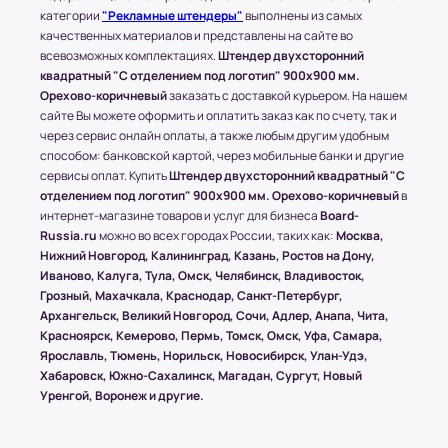
осуществляется бесплатно, при учете, что вес
категории
"Рекламные штендеры"
выполнены из самых
всего заказа не превышает 15 кг или размером
качественных материалов и представлены на сайте во
1500х1000 (мм.).
всевозможных комплектациях.
Штендер двухсторонний
квадратный "С отделением под логотип" 900x900 мм.
Орехово-коричневый
заказать с доставкой курьером. На нашем
(!) Все товары защищены от внешнего
сайте Вы можете оформить и оплатить заказ как по счету, так и
воздействия посредством специальной
через сервис онлайн оплаты, а также любым другим удобным
упаковки.
способом: банковской картой, через мобильные банки и другие
сервисы оплат. Купить
Штендер двухсторонний квадратный "С
отделением под логотип" 900x900 мм. Орехово-коричневый
в
интернет-магазине товаров и услуг для бизнеса
Board-
Условия оплаты в интернет-
Russia.ru
можно во всех городах России, таких как:
Москва,
супермаркете Board-Russia.ru
Нижний Новгород, Калининград, Казань, Ростов на Дону,
Иваново, Калуга, Тула, Омск, Челябинск, Владивосток,
Наличный расчет
Грозный, Махачкала, Краснодар, Санкт-Петербург,
Архангельск, Великий Новгород, Сочи, Адлер, Анапа, Чита,
Клиент может оплатить заказ после получения
Красноярск, Кемерово, Пермь, Томск, Омск, Уфа, Самара,
товара от курьера. По запросу клиента
Ярославль, Тюмень, Норильск, Новосибирск, Улан-Удэ,
высылается онлайн-чек или выдается печатный
Хабаровск, Южно-Сахалинск, Магадан, Сургут, Новый
(заранее необходимо предупредить о печатной
Уренгой, Воронеж и другие.
версии чека)