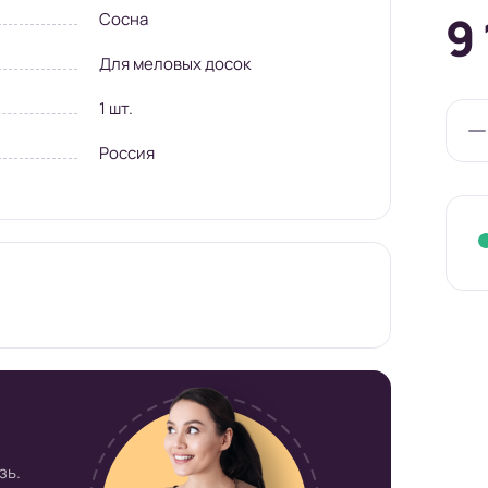
под
9
Сосна
Для меловых досок
1 шт.
Россия
нтернет-
Russia.ru
зь.