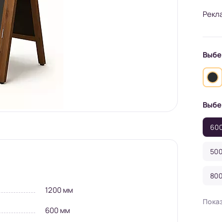
Рекл
Выбе
Выбе
600
50
800
1200 мм
100
Пока
600 мм