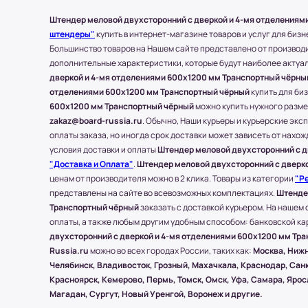
Стоимость доставки составляет 700-1500 ру
Штендер меловой двухсторонний с дверкой и 4-мя отделениям
месторасположения конечного пункта.
штендеры"
купить в интернет-магазине товаров и услуг для биз
* За расчетом точной стоимости доставки о
Большинство товаров на Нашем сайте представлено от производи
(977) 790 85-84 (Даниил)
дополнительные характеристики, которые будут наиболее актуа
дверкой и 4-мя отделениями 600x1200 мм Транспортный чёрны
Транспортные Компании (ТК). Доставка в 
отделениями 600x1200 мм Транспортный чёрный
купить для би
600x1200 мм Транспортный чёрный
можно купить нужного размер
Доставка в другие области и города осущес
zakaz@board-russia.ru
. Обычно, Наши курьеры и курьерские экс
компании), которые будут удобны клиенту.
оплаты заказа, но иногда срок доставки может зависеть от нахож
С соседними регионами (кроме Москвы и МО
условия доставки и оплаты
Штендер меловой двухсторонний с д
Board-Russia.ru работает по 100% предоплат
"Доставка и Оплата"
.
Штендер меловой двухсторонний с дверк
ценам от производителя можно в 2 клика. Товары из категории
"Р
Самые популярные Транспортные Компании:
представлены на сайте во всевозможных комплектациях.
Штендер
* Доставку, Наши клиенты оплачивают при п
Транспортный чёрный
заказать с доставкой курьером. На нашем с
Доставка товара до пункта ТК по Москве осу
оплаты, а также любым другим удобным способом: банковской кар
вес всего заказа не превышает 15 кг или раз
двухсторонний с дверкой и 4-мя отделениями 600x1200 мм Тр
Russia.ru
можно во всех городах России, таких как:
Москва, Нижн
Челябинск, Владивосток, Грозный, Махачкала, Краснодар, Санк
(!) Все товары защищены от внешнего возд
Красноярск, Кемерово, Пермь, Томск, Омск, Уфа, Самара, Яро
упаковки.
Магадан, Сургут, Новый Уренгой, Воронеж и другие.