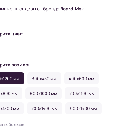
амные штендеры от бренда
Board-Msk
рите цвет:
рите размер:
x1200 мм
300x450 мм
400x600 мм
0x800 мм
600x1000 мм
700x1100 мм
x1300 мм
700x1400 мм
900x1400 мм
0x1500 мм
800x1700 мм
1000x2000 мм
зать больше