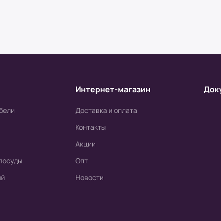
 Board-Russia.ru
я товара от курьера. По запросу клиента
ный (заранее необходимо предупредить о
Интернет-магазин
Док
бели
Доставка и оплата
Контакты
ого банка.
Акции
.
посуды
Опт
ий
Новости