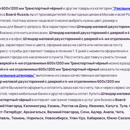
блей в зависимости от
и 600x1200 мм Транспортный чёрный
и другие товары из категории
"Рекламн
неса
Board-Russia.ru
от производителей по выгодным ценам в Москве и всей Р
бращайтесь к менеджеру по телефону: +7
телей, поэтому можно чаще всего можно выбрать нужны цвет, размер и
льны для Вашего запроса. Все характеристики
Штендер меловой двухсторонн
й
можно уточнить в описании.
Штендер меловой двухсторонний с дверкой и 4
соседние регионы и города России.
знеса и в офис
Штендер меловой двухсторонний с дверкой и 4-мя отделения
а, характеристики и цвета, оформив заказ на сайте или написав на почту
твляется через любые ТК (Транспортные
пресс-службы доставляют товары в течение 1-3 дней с момента оформления и
дения города или населенного пункта. Рассчитать доставку и узнать точные
) и другими городами России компания
веркой и 4-мя отделениями 600x1200 мм Транспортный чёрный
можно в раз
е.
ой и 4-мя отделениями 600x1200 мм Транспортный чёрный
заказать по недо
екламные штендеры"
выполнены из самых качественных материалов и
 ПЭК, СДЭК.
 меловой двухсторонний с дверкой и 4-мя отделениями 600x1200 мм
олучении.
айте Вы можете оформить и оплатить заказ как по счету, так и через сервис о
ществляется бесплатно, при учете, что
той, через мобильные банки и другие сервисы оплат. Купить
Штендер мелово
мером 1500х1000 (мм.).
анспортный чёрный
в интернет-магазине товаров и услуг для бизнеса
Board-
ий Новгород, Калининград, Казань, Ростов на Дону, Иваново, Калуга, Тула,
т-Петербург, Архангельск, Великий Новгород, Сочи, Адлер, Анапа, Чита,
ействия посредством специальной
славль, Тюмень, Норильск, Новосибирск, Улан-Удэ, Хабаровск, Южно-Сахал