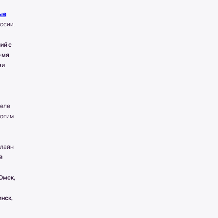
ые
оссии.
ий с
-мя
ми
деле
рогим
нлайн
й
 Омск,
инск,