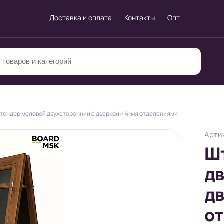
Доставка и оплата
Контакты
Опт
тендер меловой двухсторонний с дверкой и 4-мя отделениями
Артик
Ш
дв
дв
о