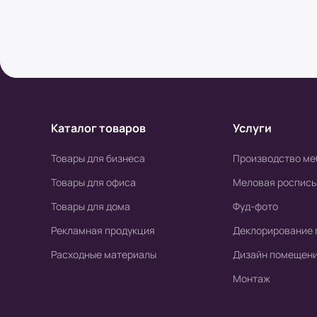
Условия оплаты в интернет-супермаркете
Наличный расчет
Клиент может оплатить заказ после получени
высылается онлайн-чек или выдается печат
печатной версии чека)
Каталог товаров
Услуги
Безналичный расчет
Товары для бизнеса
Производство ме
Товары для офиса
Меловая роспись
а) Оплата производится с помощью мобильн
Товары для дома
Фуд-фото
б) Оплата производится по расчетному счету
Рекламная продукция
Деклорирование 
Расходные материалы
Дизайн помещен
Монтаж