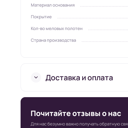
Материал основания
Покрытие
Кол-во меловых полотен
Страна производства
Доставка и оплата
Условия доставки в и
Почитайте отзывы о нас
супермаркете Board-
Для нас безумно важно получать обратную свя