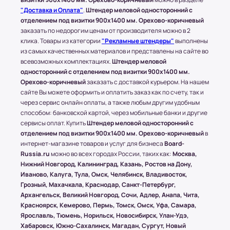
* Доставку, Наши клиенты оплачивают при
"Доставка и Оплата"
.
Штендер меловой односторонний с
получении.
отделением под визитки 900x1400 мм. Орехово-коричневый
Доставка товара до пункта ТК по Москве
заказать по недорогим ценам от производителя можно в 2
осуществляется бесплатно, при учете, что вес
клика. Товары из категории
"Рекламные штендеры"
выполнены
всего заказа не превышает 15 кг или размером
из самых качественных материалов и представлены на сайте во
1500х1000 (мм.).
всевозможных комплектациях.
Штендер меловой
односторонний с отделением под визитки 900x1400 мм.
Орехово-коричневый
заказать с доставкой курьером. На нашем
(!) Все товары защищены от внешнего
сайте Вы можете оформить и оплатить заказ как по счету, так и
воздействия посредством специальной
через сервис онлайн оплаты, а также любым другим удобным
упаковки.
способом: банковской картой, через мобильные банки и другие
сервисы оплат. Купить
Штендер меловой односторонний с
отделением под визитки 900x1400 мм. Орехово-коричневый
в
интернет-магазине товаров и услуг для бизнеса
Board-
Условия оплаты в интернет-
Russia.ru
можно во всех городах России, таких как:
Москва,
супермаркете Board-Russia.ru
Нижний Новгород, Калининград, Казань, Ростов на Дону,
Иваново, Калуга, Тула, Омск, Челябинск, Владивосток,
Наличный расчет
Грозный, Махачкала, Краснодар, Санкт-Петербург,
Архангельск, Великий Новгород, Сочи, Адлер, Анапа, Чита,
Клиент может оплатить заказ после получения
Красноярск, Кемерово, Пермь, Томск, Омск, Уфа, Самара,
товара от курьера. По запросу клиента
Ярославль, Тюмень, Норильск, Новосибирск, Улан-Удэ,
высылается онлайн-чек или выдается печатный
Хабаровск, Южно-Сахалинск, Магадан, Сургут, Новый