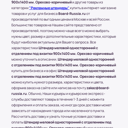
900x1400 мм. Орехово-коричневый
и другие товары из
Доставка по Московской области
категории
"Рекламные штендеры"
купить в интернет-магазине
Стоимость доставки составляет 700-1500
товаров и услуг для бизнеса
Board-Russia.ru
от
производителей по выгодным ценам в Москве и всей России.
рублей в зависимости от месторасположения
Большинство товаров на Нашем сайте представлено от
конечного пункта.
производителей, поэтому можно чаще всего можно выбрать
* За расчетом точной стоимости доставки
нужны цвет, размер и дополнительные характеристики, которые
обращайтесь к менеджеру по телефону: +7 (977)
будут наиболее актуальны для Вашего запроса. Все
790 85-84 (Даниил)
характеристики
Штендер меловой односторонний с
отделением под визитки 900x1400 мм. Орехово-коричневый
Транспортные Компании (ТК). Доставка в
можно уточнить в описании.
Штендер меловой односторонний
соседние регионы и города России.
с отделением под визитки 900x1400 мм. Орехово-коричневый
купить для бизнеса и в офис
Штендер меловой односторонний
Доставка в другие области и города
с отделением под визитки 900x1400 мм. Орехово-коричневый
осуществляется через любые ТК (Транспортные
можно купить нужного размера, характеристики и цвета,
компании), которые будут удобны клиенту.
оформив заказ на сайте или написав на почту
zakaz@board-
С соседними регионами (кроме Москвы и МО) и
russia.ru
. Обычно, Наши курьеры и курьерские экспресс-
другими городами России компания Board-
службы доставляют товары в течение 1-3 дней с момента
Russia.ru работает по 100% предоплате.
оформления и оплаты заказа, но иногда срок доставки может
зависеть от нахождения города или населенного пункта.
Самые популярные Транспортные Компании:
Рассчитать доставку и узнать точные условия доставки и
ПЭК, СДЭК.
оплаты
Штендер меловой односторонний с отделением под
визитки 900x1400 мм. Орехово-коричневый
можно в разделе