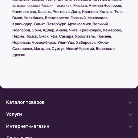
во всех городах России, таких как:
Москва, Нижний Новгород,
Калининград, Казань, Ростов на Дону, Иваново, Калуга, Тула,
Условия оплаты в интернет-
Омск, Челябинск, Владивосток, Грозный, Махачкала,
супермаркете Board-Russia.ru
Краснодар, Санкт-Петербург, Архангельск, Великий
Новгород, Сочи, Адлер, Анапа, Чита, Красноярск, Кемерово,
Наличный расчет
Пермь, Томск, Омск, Уфа, Самара, Ярославль, Тюмень,
Норильск, Новосибирск, Улан-Удэ, Хабаровск, Южно-
Клиент может оплатить заказ после получения
Сахалинск, Магадан, Сургут, Новый Уренгой, Воронеж и
товара от курьера. По запросу клиента
другие.
высылается онлайн-чек или выдается печатный
(заранее необходимо предупредить о печатной
версии чека)
Безналичный расчет
Каталог товаров
а) Оплата производится с помощью мобильного
банка.
Услуги
б) Оплата производится по расчетному счету.
Интернет-магазин