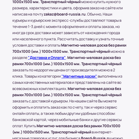
1000x1500 мм. Транспортный чёрный
можно купить нужного
Доставка в другие области и города
размера, характеристики и цвета, оформив заказ на сайте или
осуществляется через любые ТК (Транспортные
написав на почту
zakaz@board-russia.ru
. Обычно, Наши
компании), которые будут удобны клиенту.
курьеры и курьерские экспресс-службы доставляют товары в
С соседними регионами (кроме Москвы и МО) и
течение 1-3 дней с момента оформления и оплаты заказа, но
иногда срок доставки может зависеть от нахождения города
другими городами России компания Board-
или населенного пункта. Рассчитать доставку и узнать точные
Russia.ru работает по 100% предоплате.
условия доставки и оплаты
Магнитно-меловая доска без рамки
700х1000 (мм.) 1000x1500 мм. Транспортный чёрный
можно в
Самые популярные Транспортные Компании:
разделе
"Доставка и Оплата"
.
Магнитно-меловая доска без
ПЭК, СДЭК.
рамки 700х1000 (мм.) 1000x1500 мм. Транспортный чёрный
* Доставку, Наши клиенты оплачивают при
заказать по недорогим ценам от производителя можно в 2
получении.
клика. Товары из категории
"Магнитные доски"
выполнены из
Доставка товара до пункта ТК по Москве
самых качественных материалов и представлены на сайте во
осуществляется бесплатно, при учете, что вес
всевозможных комплектациях.
Магнитно-меловая доска без
всего заказа не превышает 15 кг или размером
рамки 700х1000 (мм.) 1000x1500 мм. Транспортный чёрный
1500х1000 (мм.).
заказать с доставкой курьером. На нашем сайте Вы можете
оформить и оплатить заказ как по счету, так и через сервис
онлайн оплаты, а также любым другим удобным способом:
(!) Все товары защищены от внешнего
банковской картой, через мобильные банки и другие сервисы
воздействия посредством специальной
оплат. Купить
Магнитно-меловая доска без рамки 700х1000
упаковки.
(мм.) 1000x1500 мм. Транспортный чёрный
в интернет-
магазине товаров и услуг для бизнеса
Board-Russia.ru
можно