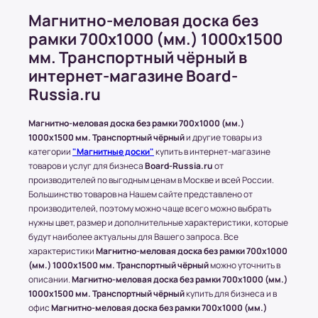
000 рублей. Минимальное количество
Магнитно-меловая доска без
товаров в этом случае должно быть больше
рамки 700х1000 (мм.) 1000x1500
5;
мм. Транспортный чёрный в
Стоимость доставки может быть изменена в
интернет-магазине Board-
зависимости от условий или пожеланий
клиентов. Это решение принимается
Russia.ru
менеджером магазина.
Магнитно-меловая доска без рамки 700х1000 (мм.)
1000x1500 мм. Транспортный чёрный
и другие товары из
категории
"Магнитные доски"
купить в интернет-магазине
Доставка по Московской области
товаров и услуг для бизнеса
Board-Russia.ru
от
производителей по выгодным ценам в Москве и всей России.
Стоимость доставки составляет 700-1500
Большинство товаров на Нашем сайте представлено от
рублей в зависимости от месторасположения
производителей, поэтому можно чаще всего можно выбрать
конечного пункта.
нужны цвет, размер и дополнительные характеристики, которые
* За расчетом точной стоимости доставки
будут наиболее актуальны для Вашего запроса. Все
обращайтесь к менеджеру по телефону: +7 (977)
характеристики
Магнитно-меловая доска без рамки 700х1000
790 85-84 (Даниил)
(мм.) 1000x1500 мм. Транспортный чёрный
можно уточнить в
описании.
Магнитно-меловая доска без рамки 700х1000 (мм.)
Транспортные Компании (ТК). Доставка в
1000x1500 мм. Транспортный чёрный
купить для бизнеса и в
соседние регионы и города России.
офис
Магнитно-меловая доска без рамки 700х1000 (мм.)