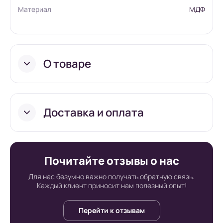
Материал
МДФ
О товаре
Доставка и оплата
Условия доставки в
Почитайте отзывы о нас
интернет-
Для нас безумно важно получать обратную связь.
Каждый клиент приносит нам полезный опыт!
супермаркете Board-
Перейти к отзывам
Russia.ru