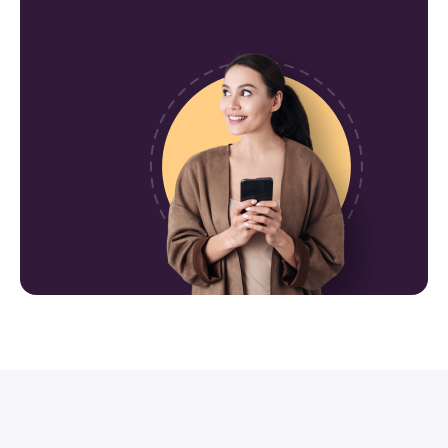
Доставка по Москве
Доставка по городу Москва производится
курьером. График доставки зависит от дня
недели.
- В будние дни доставка осуществляется с
12:00 до 22:00, в выходные с 8:30 до 22:30.
- Клиент может подобрать удобное для
себя время в ходе оформления заявки.
Наши специалисты доставят заказанный
товар ровно в срок;
Минимальная стоимость доставки товаров
на территории города Москва не превышает
500 рублей. Это применительно к заказу
двух товаров, весом не более 10 кг, или же
товара, размером, не более чем 1500х1000
(в мм.)
Бесплатная доставка распространяется на
заказы, стоимость которых превышает 50