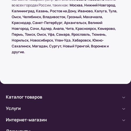
во всех городах России, таких как:
Москва, Нижний Новгород,
Калининград, Казань, Ростов на Дону, Иваново, Калуга, Тула,
Условия оплаты в интернет-
Омск, Челябинск, Владивосток, Грозный, Махачкала,
супермаркете Board-Russia.ru
Краснодар, Санкт-Петербург, Архангельск, Великий
Новгород, Сочи, Адлер, Анапа, Чита, Красноярск, Кемерово,
Наличный расчет
Пермь, Томск, Омск, Уфа, Самара, Ярославль, Тюмень,
Норильск, Новосибирск, Улан-Удэ, Хабаровск, Южно-
Клиент может оплатить заказ после получения
Сахалинск, Магадан, Сургут, Новый Уренгой, Воронеж и
товара от курьера. По запросу клиента
другие.
высылается онлайн-чек или выдается печатный
(заранее необходимо предупредить о печатной
версии чека)
Безналичный расчет
Каталог товаров
а) Оплата производится с помощью мобильного
банка.
Услуги
б) Оплата производится по расчетному счету.
Интернет-магазин