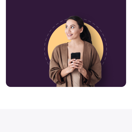
Доставка по Москве
Доставка по городу Москва производится
курьером. График доставки зависит от дня
недели.
- В будние дни доставка осуществляется с
12:00 до 22:00, в выходные с 8:30 до 22:30.
- Клиент может подобрать удобное для
себя время в ходе оформления заявки.
Наши специалисты доставят заказанный
товар ровно в срок;
Минимальная стоимость доставки товаров
на территории города Москва не превышает
500 рублей. Это применительно к заказу
двух товаров, весом не более 10 кг, или же
товара, размером, не более чем 1500х1000
(в мм.)
Бесплатная доставка распространяется на
заказы, стоимость которых превышает 50