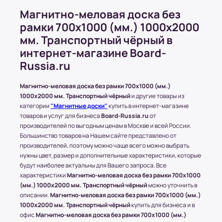
000 рублей. Минимальное количество
Магнитно-меловая доска без
товаров в этом случае должно быть больше
рамки 700х1000 (мм.) 1000x2000
5;
мм. Транспортный чёрный в
Стоимость доставки может быть изменена в
интернет-магазине Board-
зависимости от условий или пожеланий
клиентов. Это решение принимается
Russia.ru
менеджером магазина.
Магнитно-меловая доска без рамки 700х1000 (мм.)
1000x2000 мм. Транспортный чёрный
и другие товары из
категории
"Магнитные доски"
купить в интернет-магазине
Доставка по Московской области
товаров и услуг для бизнеса
Board-Russia.ru
от
производителей по выгодным ценам в Москве и всей России.
Стоимость доставки составляет 700-1500
Большинство товаров на Нашем сайте представлено от
рублей в зависимости от месторасположения
производителей, поэтому можно чаще всего можно выбрать
конечного пункта.
нужны цвет, размер и дополнительные характеристики, которые
* За расчетом точной стоимости доставки
будут наиболее актуальны для Вашего запроса. Все
обращайтесь к менеджеру по телефону: +7 (977)
характеристики
Магнитно-меловая доска без рамки 700х1000
790 85-84 (Даниил)
(мм.) 1000x2000 мм. Транспортный чёрный
можно уточнить в
описании.
Магнитно-меловая доска без рамки 700х1000 (мм.)
Транспортные Компании (ТК). Доставка в
1000x2000 мм. Транспортный чёрный
купить для бизнеса и в
соседние регионы и города России.
офис
Магнитно-меловая доска без рамки 700х1000 (мм.)