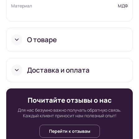
Материал
МДФ
О товаре
Доставка и оплата
Условия доставки в
Почитайте отзывы о нас
интернет-
Для нас безумно важно получать обратную связь.
Каждый клиент приносит нам полезный опыт!
супермаркете Board-
Перейти к отзывам
Russia.ru