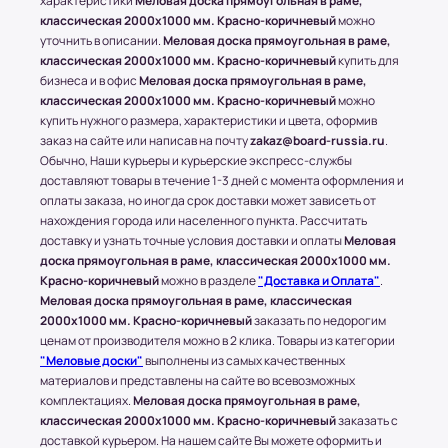
характеристики
Меловая доска прямоугольная в раме,
790 85-84 (Даниил)
классическая 2000x1000 мм. Красно-коричневый
можно
уточнить в описании.
Меловая доска прямоугольная в раме,
Транспортные Компании (ТК). Доставка в
классическая 2000x1000 мм. Красно-коричневый
купить для
соседние регионы и города России.
бизнеса и в офис
Меловая доска прямоугольная в раме,
классическая 2000x1000 мм. Красно-коричневый
можно
Доставка в другие области и города
купить нужного размера, характеристики и цвета, оформив
осуществляется через любые ТК (Транспортные
заказ на сайте или написав на почту
zakaz@board-russia.ru
.
компании), которые будут удобны клиенту.
Обычно, Наши курьеры и курьерские экспресс-службы
С соседними регионами (кроме Москвы и МО) и
доставляют товары в течение 1-3 дней с момента оформления и
оплаты заказа, но иногда срок доставки может зависеть от
другими городами России компания Board-
нахождения города или населенного пункта. Рассчитать
Russia.ru работает по 100% предоплате.
доставку и узнать точные условия доставки и оплаты
Меловая
доска прямоугольная в раме, классическая 2000x1000 мм.
Самые популярные Транспортные Компании:
Красно-коричневый
можно в разделе
"Доставка и Оплата"
.
ПЭК, СДЭК.
Меловая доска прямоугольная в раме, классическая
* Доставку, Наши клиенты оплачивают при
2000x1000 мм. Красно-коричневый
заказать по недорогим
получении.
ценам от производителя можно в 2 клика. Товары из категории
Доставка товара до пункта ТК по Москве
"Меловые доски"
выполнены из самых качественных
осуществляется бесплатно, при учете, что вес
материалов и представлены на сайте во всевозможных
всего заказа не превышает 15 кг или размером
комплектациях.
Меловая доска прямоугольная в раме,
1500х1000 (мм.).
классическая 2000x1000 мм. Красно-коричневый
заказать с
доставкой курьером. На нашем сайте Вы можете оформить и