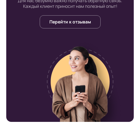
интернет-
Для нас безумно важно получать обратную связь.
Каждый клиент приносит нам полезный опыт!
супермаркете Board-
Перейти к отзывам
Russia.ru
Доставка по Москве
Доставка по городу Москва производится
курьером. График доставки зависит от дня
недели.
- В будние дни доставка осуществляется с
12:00 до 22:00, в выходные с 8:30 до 22:30.
- Клиент может подобрать удобное для
себя время в ходе оформления заявки.
Наши специалисты доставят заказанный
товар ровно в срок;
Минимальная стоимость доставки товаров
на территории города Москва не превышает
500 рублей. Это применительно к заказу