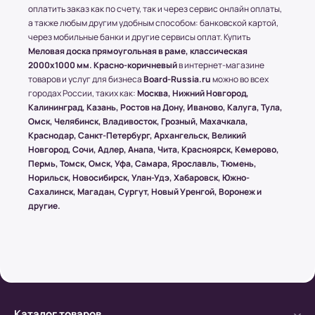
оплатить заказ как по счету, так и через сервис онлайн оплаты,
(!) Все товары защищены от внешнего
а также любым другим удобным способом: банковской картой,
воздействия посредством специальной
через мобильные банки и другие сервисы оплат. Купить
упаковки.
Меловая доска прямоугольная в раме, классическая
2000x1000 мм. Красно-коричневый
в интернет-магазине
товаров и услуг для бизнеса
Board-Russia.ru
можно во всех
городах России, таких как:
Москва, Нижний Новгород,
Условия оплаты в интернет-
Калининград, Казань, Ростов на Дону, Иваново, Калуга, Тула,
супермаркете Board-Russia.ru
Омск, Челябинск, Владивосток, Грозный, Махачкала,
Краснодар, Санкт-Петербург, Архангельск, Великий
Наличный расчет
Новгород, Сочи, Адлер, Анапа, Чита, Красноярск, Кемерово,
Пермь, Томск, Омск, Уфа, Самара, Ярославль, Тюмень,
Клиент может оплатить заказ после получения
Норильск, Новосибирск, Улан-Удэ, Хабаровск, Южно-
товара от курьера. По запросу клиента
Сахалинск, Магадан, Сургут, Новый Уренгой, Воронеж и
высылается онлайн-чек или выдается печатный
другие.
(заранее необходимо предупредить о печатной
версии чека)
Безналичный расчет
а) Оплата производится с помощью мобильного
Каталог товаров