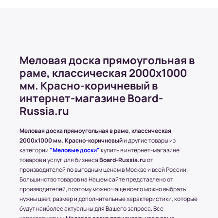
двух товаров, весом не более 10 кг, или же
товара, размером, не более чем 1500х1000
(в мм.)
Бесплатная доставка распространяется на
заказы, стоимость которых превышает 50
000 рублей. Минимальное количество
Меловая доска прямоугольная в
товаров в этом случае должно быть больше
раме, классическая 2000x1000
5;
мм. Красно-коричневый в
Стоимость доставки может быть изменена в
интернет-магазине Board-
зависимости от условий или пожеланий
клиентов. Это решение принимается
Russia.ru
менеджером магазина.
Меловая доска прямоугольная в раме, классическая
2000x1000 мм. Красно-коричневый
и другие товары из
категории
"Меловые доски"
купить в интернет-магазине
Доставка по Московской области
товаров и услуг для бизнеса
Board-Russia.ru
от
производителей по выгодным ценам в Москве и всей России.
Стоимость доставки составляет 700-1500
Большинство товаров на Нашем сайте представлено от
рублей в зависимости от месторасположения
производителей, поэтому можно чаще всего можно выбрать
конечного пункта.
нужны цвет, размер и дополнительные характеристики, которые
* За расчетом точной стоимости доставки
будут наиболее актуальны для Вашего запроса. Все
обращайтесь к менеджеру по телефону: +7 (977)