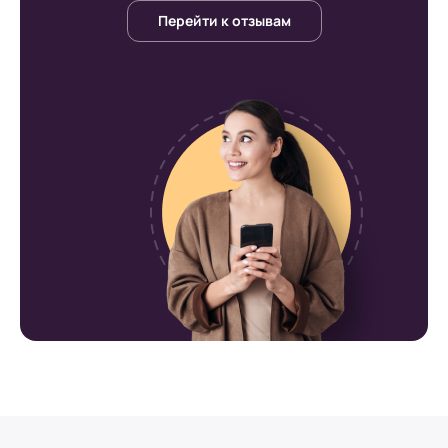
Перейти к отзывам
Russia.ru
Доставка по Москве
Доставка по городу Москва производится
курьером. График доставки зависит от дня
недели.
- В будние дни доставка осуществляется с
12:00 до 22:00, в выходные с 8:30 до 22:30.
- Клиент может подобрать удобное для
себя время в ходе оформления заявки.
Наши специалисты доставят заказанный
товар ровно в срок;
Минимальная стоимость доставки товаров
на территории города Москва не превышает
500 рублей. Это применительно к заказу
двух товаров, весом не более 10 кг, или же
товара, размером, не более чем 1500х1000
(в мм.)