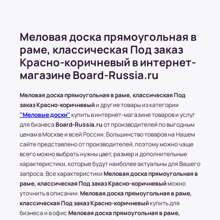
Бесплатная доставка распространяется на
заказы, стоимость которых превышает 50
000 рублей. Минимальное количество
Меловая доска прямоугольная в
товаров в этом случае должно быть больше
раме, классическая Под заказ
5;
Красно-коричневый в интернет-
Стоимость доставки может быть изменена в
магазине Board-Russia.ru
зависимости от условий или пожеланий
клиентов. Это решение принимается
менеджером магазина.
Меловая доска прямоугольная в раме, классическая Под
заказ Красно-коричневый
и другие товары из категории
"Меловые доски"
купить в интернет-магазине товаров и услуг
для бизнеса
Board-Russia.ru
от производителей по выгодным
Доставка по Московской области
ценам в Москве и всей России. Большинство товаров на Нашем
сайте представлено от производителей, поэтому можно чаще
Стоимость доставки составляет 700-1500
всего можно выбрать нужны цвет, размер и дополнительные
рублей в зависимости от месторасположения
характеристики, которые будут наиболее актуальны для Вашего
конечного пункта.
запроса. Все характеристики
Меловая доска прямоугольная в
* За расчетом точной стоимости доставки
раме, классическая Под заказ Красно-коричневый
можно
обращайтесь к менеджеру по телефону: +7 (977)
уточнить в описании.
Меловая доска прямоугольная в раме,
классическая Под заказ Красно-коричневый
купить для
790 85-84 (Даниил)
бизнеса и в офис
Меловая доска прямоугольная в раме,