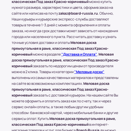
Транспортные Компании (ТК). Доставка в
классическая Под заказ Красно-коричневый
можно купить
нужного размера, характеристики и цвета, оформив заказ на
соседние регионы и города России.
сайте или написав на почту
zakaz@board-russia.ru
. Обычно,
Доставка в другие области и города
Наши курьеры и курьерские экспресс-службы доставляют
товары в течение 1-3 дней с момента оформления и оплаты
осуществляется через любые ТК (Транспортные
заказа, но иногда срок доставки может зависеть от нахождения
компании), которые будут удобны клиенту.
города или населенного пункта. Рассчитать доставку и узнать
С соседними регионами (кроме Москвы и МО) и
точные условия доставки и оплаты
Меловая доска
другими городами России компания Board-
прямоугольная в раме, классическая Под заказ Красно-
Russia.ru работает по 100% предоплате.
коричневый
можно в разделе
"Доставка и Оплата"
.
Меловая
доска прямоугольная в раме, классическая Под заказ Красно-
Самые популярные Транспортные Компании:
коричневый
заказать по недорогим ценам от производителя
ПЭК, СДЭК.
можно в 2 клика. Товары из категории
"Меловые доски"
* Доставку, Наши клиенты оплачивают при
выполнены из самых качественных материалов и представлены
получении.
на сайте во всевозможных комплектациях.
Меловая доска
Доставка товара до пункта ТК по Москве
прямоугольная в раме, классическая Под заказ Красно-
осуществляется бесплатно, при учете, что вес
коричневый
заказать с доставкой курьером. На нашем сайте Вы
всего заказа не превышает 15 кг или размером
можете оформить и оплатить заказ как по счету, так и через
сервис онлайн оплаты, а также любым другим удобным
1500х1000 (мм.).
способом: банковской картой, через мобильные банки и другие
сервисы оплат. Купить
Меловая доска прямоугольная в раме,
классическая Под заказ Красно-коричневый
в интернет-
(!) Все товары защищены от внешнего
магазине товаров и услуг для бизнеса
Board-Russia.ru
можно