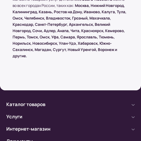
воздействия посредством специальной
во всех городах России, таких как:
Москва, Нижний Новгород,
упаковки.
Калининград, Казань, Ростов на Дону, Иваново, Калуга, Тула,
Омск, Челябинск, Владивосток, Грозный, Махачкала,
Краснодар, Санкт-Петербург, Архангельск, Великий
Новгород, Сочи, Адлер, Анапа, Чита, Красноярск, Кемерово,
Условия оплаты в интернет-
Пермь, Томск, Омск, Уфа, Самара, Ярославль, Тюмень,
супермаркете Board-Russia.ru
Норильск, Новосибирск, Улан-Удэ, Хабаровск, Южно-
Сахалинск, Магадан, Сургут, Новый Уренгой, Воронеж и
Наличный расчет
другие.
Клиент может оплатить заказ после получения
товара от курьера. По запросу клиента
высылается онлайн-чек или выдается печатный
(заранее необходимо предупредить о печатной
версии чека)
Каталог товаров
Безналичный расчет
Услуги
а) Оплата производится с помощью мобильного
банка.
Интернет-магазин
б) Оплата производится по расчетному счету.